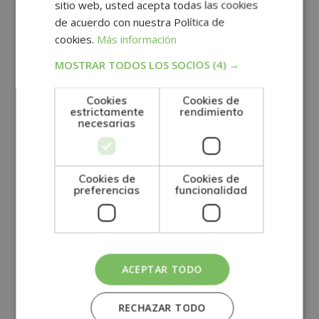
sitio web, usted acepta todas las cookies
su consentimiento expreso para perder su
de acuerdo con nuestra Política de
derecho de desistimiento. La prestación de
cookies.
Más información
MOSTRAR TODOS LOS SOCIOS
(4) →
servicios será completamente ejecutada, al
amparo del articulo 103 de la ley 3/2014, en el
Cookies
Cookies de
estrictamente
rendimiento
momento de la entrega de los servicios (envío de
necesarias
datos de acceso y/o de materiales formativos), y el
Cookies de
Cookies de
alumno es consciente que una vez la Escuela ha
preferencias
funcionalidad
ejecutado estas acciones renuncia al derecho de
desistimiento.
En el suministro de bienes confeccionados
ACEPTAR TODO
conforme a las especificaciones del Cliente o
RECHAZAR TODO