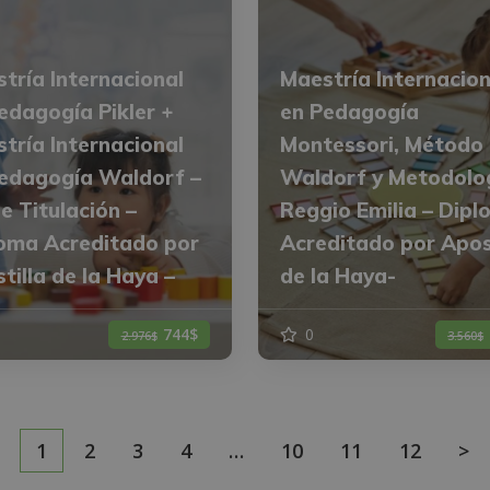
tría Internacional
Maestría Internacion
edagogía Pikler +
en Pedagogía
tría Internacional
Montessori, Método
edagogía Waldorf –
Waldorf y Metodolo
e Titulación –
Reggio Emilia – Dip
oma Acreditado por
Acreditado por Apos
tilla de la Haya –
de la Haya-
744$
0
2.976$
3.560$
1
2
3
4
…
10
11
12
>