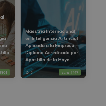
al
Maestría Internacional
gía
en Inteligencia Artificial
loma
Aplicada a la Empresa –
tilla
Diploma Acreditado por
Apostilla de la Haya-
890$
0
744$
2.976$