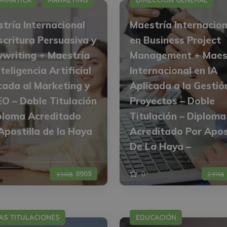
ORMÁTICA
MARKETING
DIRECCIÓN GENERAL
tría Internacional
Maestría Internacion
scritura Persuasiva y
en Business Project
writing + Maestría
Management + Maes
nteligencia Artificial
Internacional en IA
cada al Marketing y
Aplicada a la Gestió
EO – Doble Titulación
Proyectos – Doble
ploma Acreditado
Titulación – Diploma
Apostilla de la Haya
Acreditado Por Apos
De La Haya –
890$
0
3.560$
2.976$
AS TITULACIONES
EDUCACIÓN