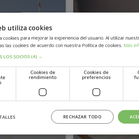
eb utiliza cookies
tría Internacional
nstalaciones
 cookies para mejorar la experiencia del usuario. Al utilizar nuest
s las cookies de acuerdo con nuestra Política de cookies.
Más in
tricas De
Maestría Internacion
oconsumo Con
en Reparación de
 LOS SOCIOS
(4) →
gías Renovables –
Móviles – Diploma
Cookies de
Cookies de
oma Acreditado Por
Acreditado por Apos
nte
rendimiento
preferencias
fu
s
tilla De La Haya –
de la Haya –
595$
0
2.380$
2.720$
TALLES
RECHAZAR TODO
ACE
AS TITULACIONES
OTRAS TITULACIONES