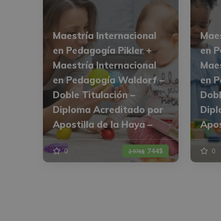
Maestría Internacional
Maes
en Pedagogía Pikler +
en P
Maestría Internacional
Maes
en Pedagogía Waldorf –
en P
Doble Titulación –
Dobl
Diploma Acreditado por
Dipl
Apostilla de la Haya –
Apos
0
744$
0
2.976$