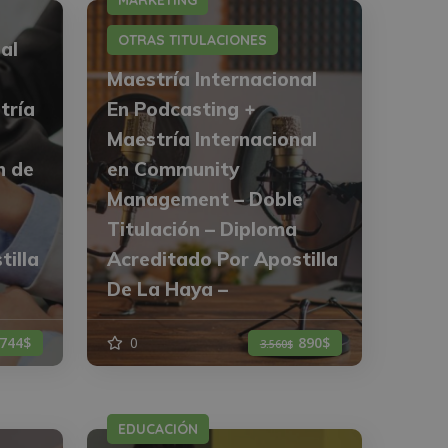
MARKETING
OTRAS TITULACIONES
al
Maestría Internacional
tría
En Podcasting +
Maestría Internacional
n de
en Community
Management – Doble
Titulación – Diploma
tilla
Acreditado Por Apostilla
De La Haya –
744$
0
890$
3.560$
EDUCACIÓN