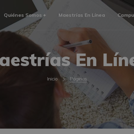
Quiénes Somos
Maestrías En Línea
Campu
aestrías En Lín
Inicio
Páginas