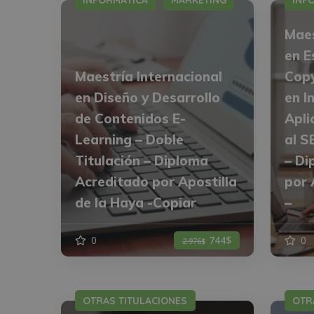
INFORMÁTICA
MARKETING
INF
Maes
en E
Maestría Internacional
Copy
en Diseño y Desarrollo
en I
de Contenidos E-
Apli
Learning – Doble
al S
Titulación – Diploma
– Di
Acreditado por Apostilla
por 
de la Haya -Copiar
–
0
744$
0
2.976$
OTRAS TITULACIONES
OTR