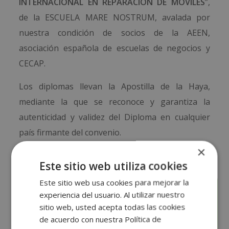
INTERNACIONAL EN REPARACIÓN DE MÓVILES
”,
de la ESCUELA MARE NOSTRUM, avalada por
nuestra condición de socios de la AEEN,
asociación española de escuelas de negocios y
CECAP.
Los diplomas llevan la Apostilla de la Haya,
mediante la que se reconoce y garantiza la
autenticidad y validez del Diploma en cualquier
país firmante del convenio.
×
Este sitio web utiliza cookies
Este sitio web usa cookies para mejorar la
experiencia del usuario. Al utilizar nuestro
Solicita información
sitio web, usted acepta todas las cookies
de acuerdo con nuestra Política de