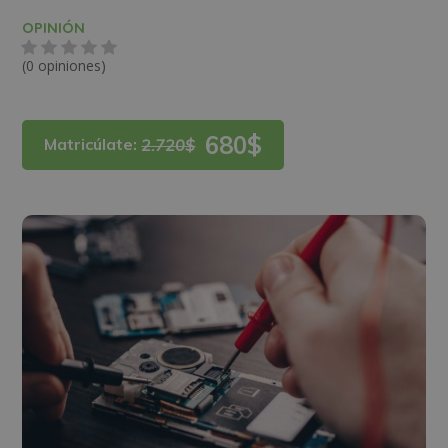
OPINIÓN
(0 opiniones)
680$
Matricúlate:
2.720$