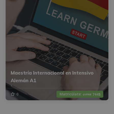
Maestría Internacional en Intensivo
Alemán A1
Matricúlate:
0
744$
2.976$