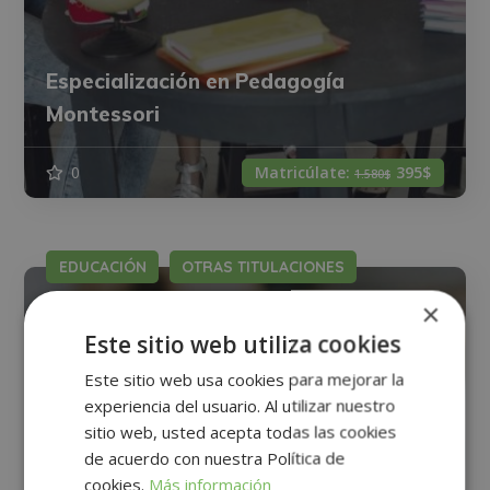
Especialización en Pedagogía
Montessori
0
Matricúlate:
395$
1.580$
EDUCACIÓN
OTRAS TITULACIONES
×
Este sitio web utiliza cookies
Este sitio web usa cookies para mejorar la
experiencia del usuario. Al utilizar nuestro
sitio web, usted acepta todas las cookies
de acuerdo con nuestra Política de
cookies.
Más información