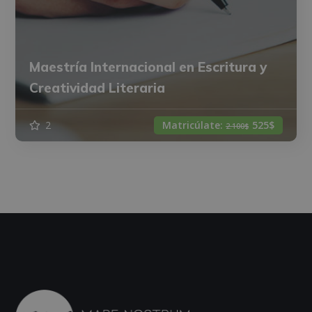
Maestría Internacional en Escritura y
Creatividad Literaria
2
Matricúlate:
525$
2.100$