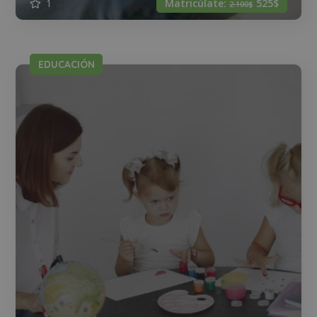
1
Matricúlate:
525$
2.100$
EDUCACIÓN