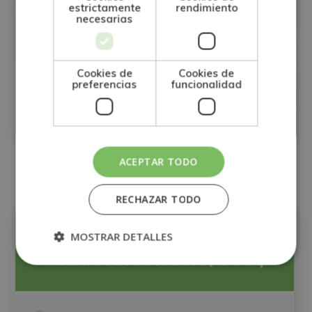
estrictamente
rendimiento
necesarias
Maestría Internacional en Pedagogía y
Psicopedagogía Clínica + Maestría
Internacional en Coaching y en
Cookies de
Cookies de
preferencias
funcionalidad
Inteligencia Emocional Infantil y Juvenil
Matricúlate:
3
600$
2.400$
ACEPTAR TODO
RECHAZAR TODO
Precio:
MOSTRAR DETALLES
Matricúlate:
395$
1.580$