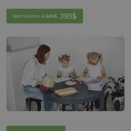
395$
Matricúlate:
1.580$