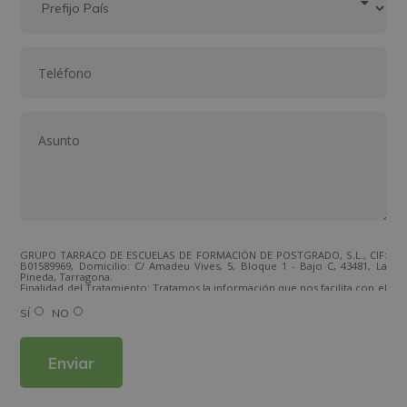
GRUPO TARRACO DE ESCUELAS DE FORMACIÓN DE POSTGRADO, S.L., CIF:
B01589969, Domicilio: C/ Amadeu Vives, 5, Bloque 1 - Bajo C, 43481, La
Pineda, Tarragona.
Finalidad del Tratamiento: Tratamos la información que nos facilita con el
fin de enviarle correos electrónicos de tipo comercial relacionado con
los productos ofrecidos y otros tipo de productos que fueran de su
SÍ
NO
interés.
Legitimación del tratamiento: Consentimiento del interesado.
Derechos: Puede ejercitar sus derechos identificándose suficientemente,
dirigiéndose a la dirección direccion@grupotarraco.com.
Para más información consulte nuestra Política de Privacidad.
Desea recibir información comercial (vía telefónica y/o email):