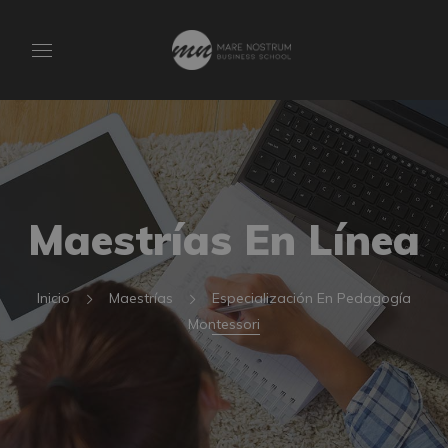
Maestrías En Línea
Inicio
Maestrías
Especialización En Pedagogía
Montessori