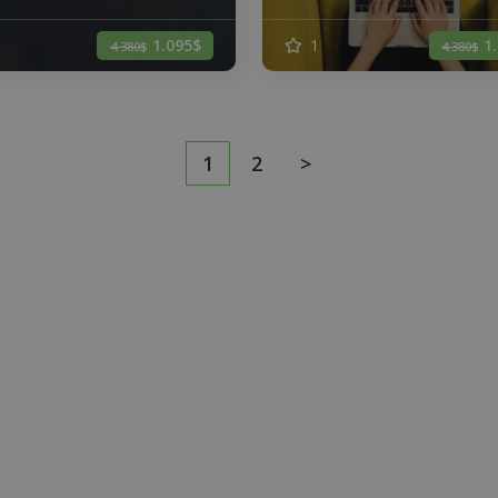
1.095$
1
1
4.380$
4.380$
1
2
>