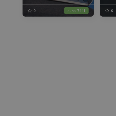
0
744$
0
2.976$