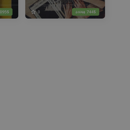
.095$
0
744$
2.976$