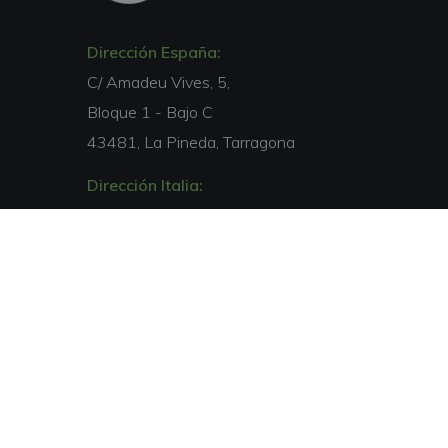
Dirección España:
C/ Amadeu Vives, 5,
Bloque 1 - Bajo C
43481, La Pineda, Tarragona
Dirección Italia:
Via Isonzo, 67
40033, Casalecchio di Reno, Bologna
Email:
info@escuelamarenostrum.lat
Teléfono:
00 34 877 050 168