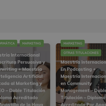
ORMÁTICA
MARKETING
MARKETING
OTRAS TITULACIONES
tría Internacional
scritura Persuasiva y
Maestría Internacion
writing + Maestría
En Podcasting +
nteligencia Artificial
Maestría Internacion
cada al Marketing y
en Community
EO – Doble Titulación
Management – Dobl
ploma Acreditado
Titulación – Diploma
Apostilla de la Haya
Acreditado Por Apos