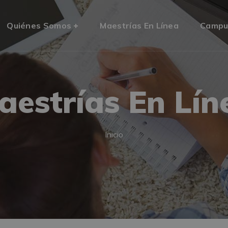
Quiénes Somos
Maestrías En Línea
Campu
aestrías En Lín
Inicio