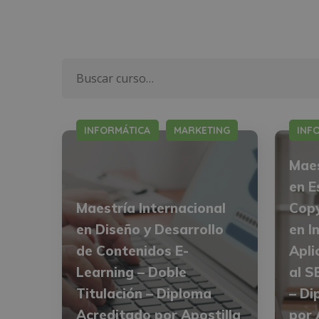
INFORMÁTICA
MARKETING
INF
Maes
en E
Maestría Internacional
Copy
en Diseño y Desarrollo
en I
de Contenidos E-
Apli
Learning – Doble
al S
Titulación – Diploma
– Di
Acreditado por Apostilla
por 