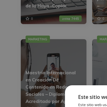
de la Haya -Copiar
–
0
744$
0
2.976$
MARKETING
MAR
Maestría Internacional
en Creación De
Contenido en Redes
Sociales – Diploma
Este sitio w
Acreditado por Apostilla
Espe
Este sitio web usa