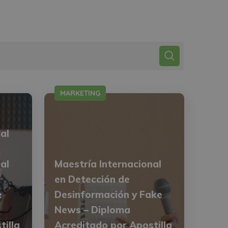
MARKETING
al
al
Maestría Internacional
en Detección de
e
Desinformación y Fake
News – Diploma
tilla
Acreditado por Apostilla