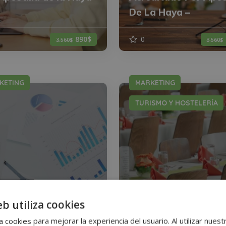
De La Haya –
890$
0
3.560$
3.560$
KETING
MARKETING
TURISMO Y HOSTELERÍA
eb utiliza cookies
cialización en
Especialización en
 cookies para mejorar la experiencia del usuario. Al utilizar nuest