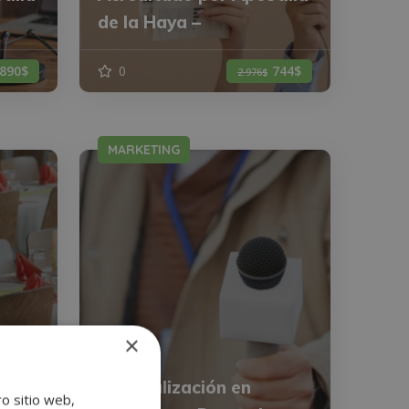
de la Haya –
890$
0
744$
2.976$
MARKETING
×
Especialización en
ro sitio web,