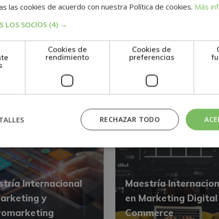
eting Estratégico
Organización de Eve
s las cookies de acuerdo con nuestra Política de cookies.
Más in
 LOS SOCIOS
(4) →
395$
0
1.580$
1.580$
Cookies de
Cookies de
nte
rendimiento
preferencias
fu
s
KETING
MARKETING
TALLES
RECHAZAR TODO
ACE
tría Internacional
Maestría Internacion
arketing y
en Marketing Digital 
romarketing
Commerce