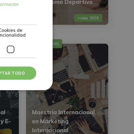
ntos
Periodismo Deportivo
formación
395$
0
395$
1.580$
Cookies de
ncionalidad
MARKETING
PTAR TODO
al
Maestría Internacional
y E-
en Marketing
Internacional