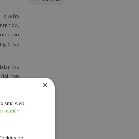
, diseño
ontenido,
ribución
ng y las
idar los
cial con
×
ervicios
ro sitio web,
formación
Cookies de