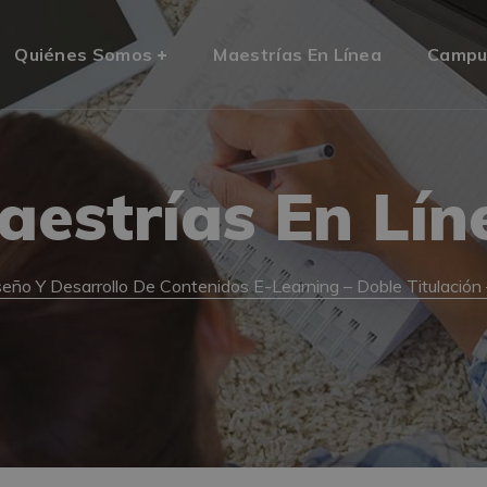
Quiénes Somos
Maestrías En Línea
Campu
aestrías En Lín
seño Y Desarrollo De Contenidos E-Learning – Doble Titulación