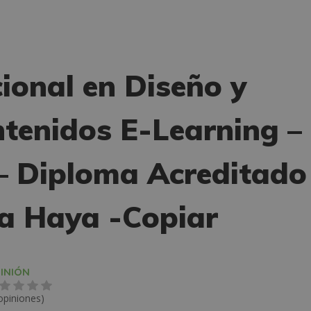
ional en Diseño y
ntenidos E-Learning –
 – Diploma Acreditado
la Haya -Copiar
INIÓN
opiniones)