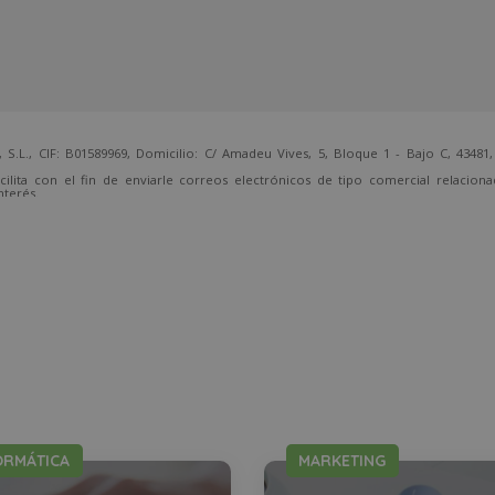
 CIF: B01589969, Domicilio: C/ Amadeu Vives, 5, Bloque 1 - Bajo C, 43481, 
cilita con el fin de enviarle correos electrónicos de tipo comercial relacion
nterés.
temente, dirigiéndose a la dirección direccion@grupotarraco.com.
ORMÁTICA
MARKETING