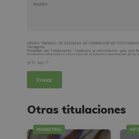
GRUPO TARRACO DE ESCUELAS DE FORMACIÓN DE POSTGRADO, S.L.,
Tarragona.
Finalidad del Tratamiento: Tratamos la información que nos fa
productos ofrecidos y otros tipo de productos que fueran de su i
Legitimación del tratamiento: Consentimiento del interesado.
Derechos: Puede ejercitar sus derechos identificándose suficien
SÍ
NO
Para más información consulte nuestra Política de Privacidad.
Desea recibir información comercial (vía telefónica y/o email):
Alternative:
Otras titulaciones
MARKETING
INF