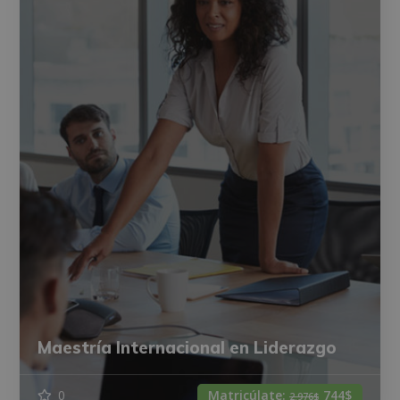
Maestría Internacional en Liderazgo
0
Matricúlate:
744$
2.976$