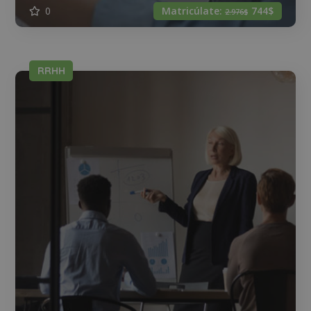
0
Matricúlate:
744$
2.976$
RRHH