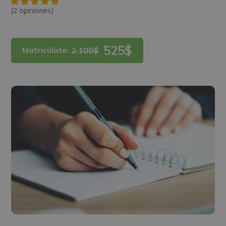
(2 opiniones)
525$
Matricúlate:
2.100$