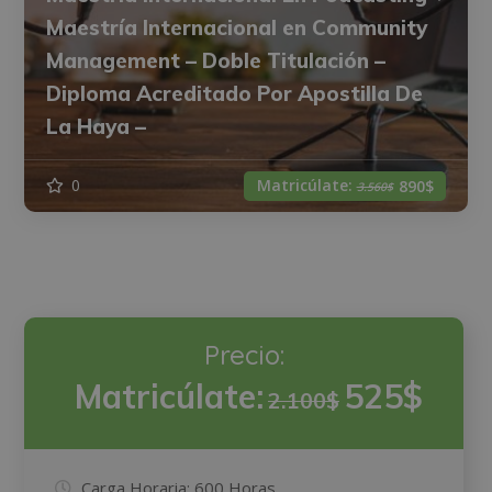
Maestría Internacional en Community
Management – Doble Titulación –
Diploma Acreditado Por Apostilla De
La Haya –
Matricúlate:
0
890$
3.560$
Precio:
Matricúlate:
525$
2.100$
Carga Horaria:
600 Horas