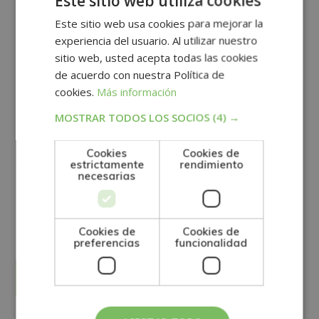
Este sitio web utiliza cookies
Este sitio web usa cookies para mejorar la
experiencia del usuario. Al utilizar nuestro
sitio web, usted acepta todas las cookies
de acuerdo con nuestra Política de
cookies.
Más información
MOSTRAR TODOS LOS SOCIOS
(4) →
Cookies
Cookies de
estrictamente
rendimiento
necesarias
GRUPO TARRACO DE ESCUELAS DE FORMACIÓN DE POSTGRADO, S.L., CIF:
B01589969, Domicilio: C/ Amadeu Vives, 5, Bloque 1 - Bajo C, 43481, La
Pineda, Tarragona.
Finalidad del Tratamiento: Tratamos la información que nos facilita con el
fin de enviarle correos electrónicos de tipo comercial relacionado con
Cookies de
Cookies de
los productos ofrecidos y otros tipo de productos que fueran de su
SÍ
NO
preferencias
funcionalidad
interés.
Legitimación del tratamiento: Consentimiento del interesado.
Derechos: Puede ejercitar sus derechos identificándose suficientemente,
dirigiéndose a la dirección direccion@grupotarraco.com.
Para más información consulte nuestra Política de Privacidad.
Desea recibir información comercial (vía telefónica y/o email):