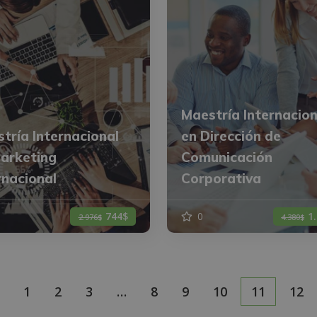
Maestría Internacion
tría Internacional
en Dirección de
arketing
Comunicación
rnacional
Corporativa
744$
0
1
2.976$
4.380$
1
2
3
…
8
9
10
11
12