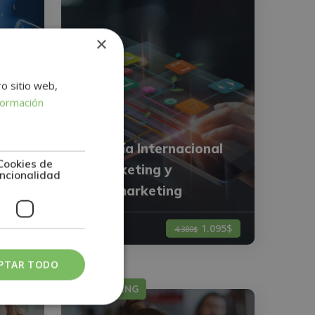
×
ro sitio web,
formación
al
Maestría Internacional
Cookies de
en Marketing y
ncionalidad
Neuromarketing
744$
0
1.095$
4.380$
PTAR TODO
MARKETING