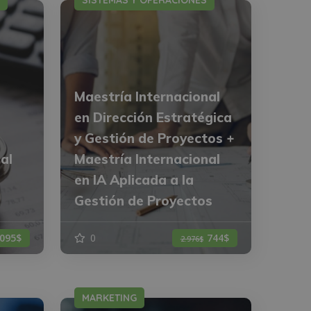
SISTEMAS Y OPERACIONES
Maestría Internacional
en Dirección Estratégica
y Gestión de Proyectos +
al
Maestría Internacional
en IA Aplicada a la
Gestión de Proyectos
.095$
0
744$
2.976$
MARKETING