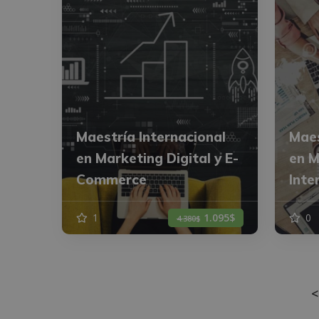
Maestría Internacional
Maes
en Marketing Digital y E-
en M
Commerce
Inte
1
1.095$
0
4.380$
<