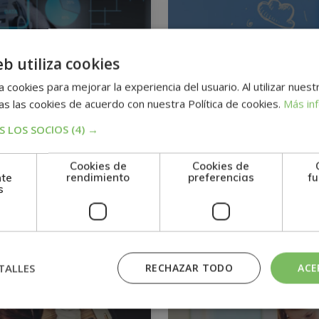
eb utiliza cookies
 cookies para mejorar la experiencia del usuario. Al utilizar nuest
s las cookies de acuerdo con nuestra Política de cookies.
Más in
 LOS SOCIOS
(4) →
tría Internacional
Maestría Internacion
Cookies de
Cookies de
irección de
en Marketing y en
nte
rendimiento
preferencias
fu
s
raciones
Dirección Comercial
1.095$
0
4.380$
2.976$
TALLES
RECHAZAR TODO
ACE
KETING
MARKETING