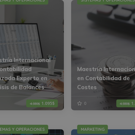
TEMAS Y OPERACIONES
SISTEMAS Y OPERACIONES
tría Internacional
ontabilidad
Maestría Internacion
zada Experto en
en Contabilidad de
isis de Balances
Costes
1.095$
0
1
4.380$
4.380$
TEMAS Y OPERACIONES
MARKETING