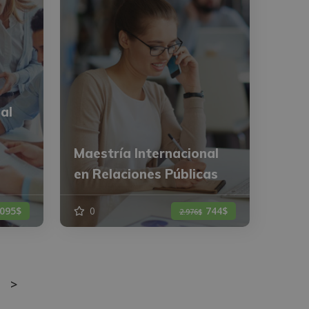
al
Maestría Internacional
en Relaciones Públicas
.095$
0
744$
2.976$
>