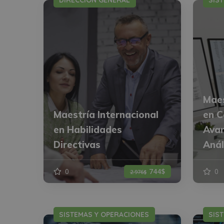
DIRECCIÓN GENERAL
SIS
Maes
Maestría Internacional
en C
en Habilidades
Avan
Directivas
Anál
0
744$
0
2.976$
SISTEMAS Y OPERACIONES
SIS