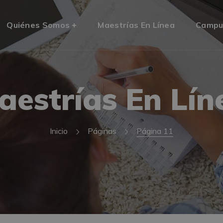
Quiénes Somos
Maestrías En Línea
Campu
aestrías En Lín
Inicio
Páginas
Página 11