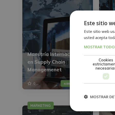
Este sitio w
Este sitio web usa
usted acepta toda
MOSTRAR TODOS
Maestría Internacional
Maes
Cookies
en Supply Chain
en D
estrictame
necesaria
Managemenet
Ope
0
1.095$
1
4.380$
MOSTRAR DE
MARKETING
MAR