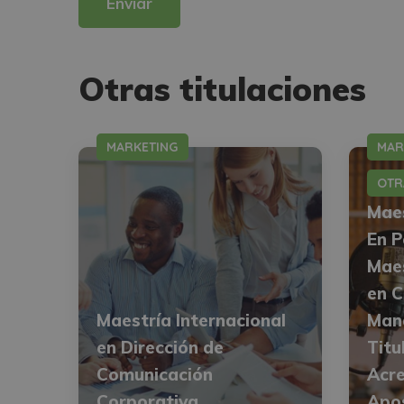
Alternative:
Otras titulaciones
MARKETING
MAR
OTR
Maes
En P
Maes
en 
Maestría Internacional
Man
en Dirección de
Titu
Comunicación
Acre
Corporativa
Apos