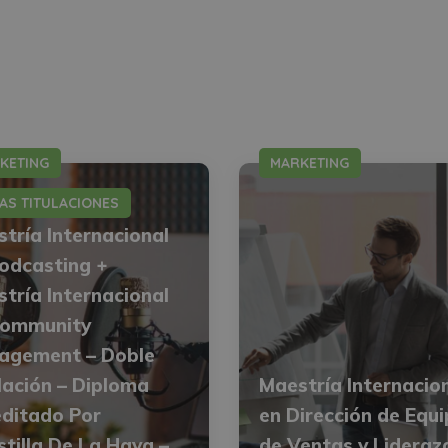
KETING
MARKETING
AS TITULACIONES
tría Internacional
odcasting +
tría Internacional
Community
agement – Doble
lación – Diploma
Maestría Internacio
ditado Por
en Dirección de Equ
tilla De La Haya –
de Ventas y Lideraz