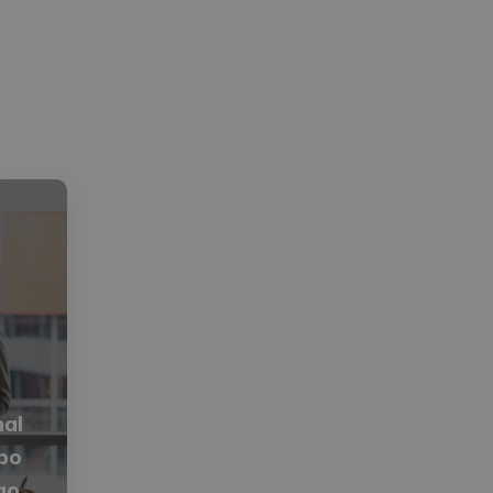
nal
ipo
go