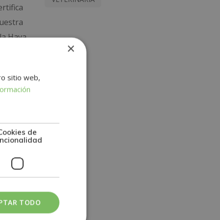
rtifica
uestra
la Haya,
×
ro sitio web,
formación
Cookies de
ncionalidad
PTAR TODO