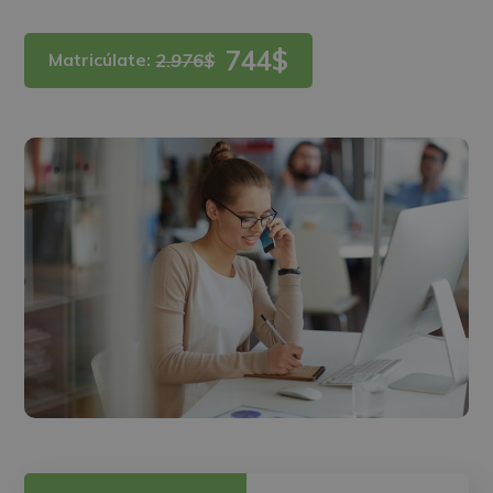
744$
Matricúlate:
2.976$