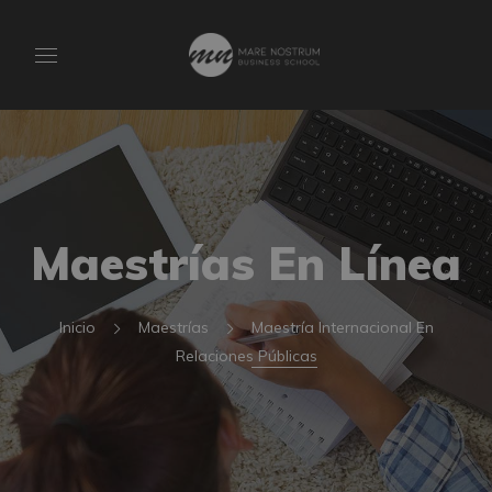
Maestrías En Línea
Inicio
Maestrías
Maestría Internacional En
Relaciones Públicas