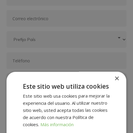
×
Este sitio web utiliza cookies
Este sitio web usa cookies para mejorar la
experiencia del usuario. Al utilizar nuestro
sitio web, usted acepta todas las cookies
de acuerdo con nuestra Política de
GRUPO TARRACO DE ESCUELAS DE FORMACIÓN DE POSTGRADO, S.L., CIF:
cookies.
Más información
B01589969, Domicilio: C/ Amadeu Vives, 5, Bloque 1 - Bajo C, 43481, La
Pineda, Tarragona.
Finalidad del Tratamiento: Tratamos la información que nos facilita con el