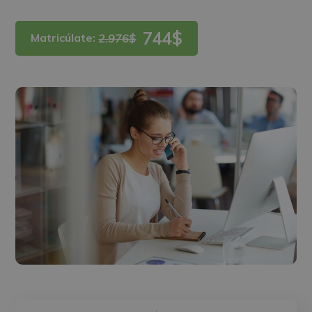
744$
Matricúlate:
2.976$