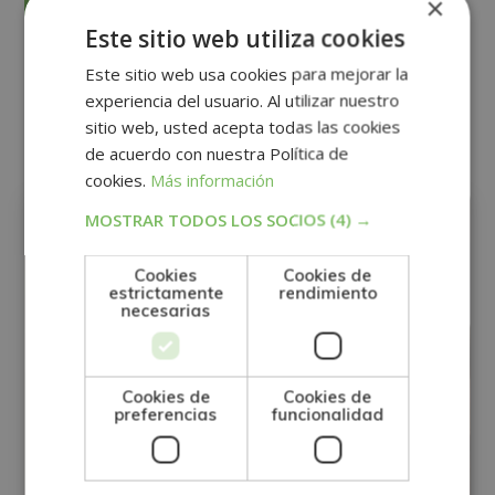
×
dirigiéndose a la dirección direccion@grupotarraco.com.
Para más información consulte nuestra Política de Privacidad.
Desea recibir información comercial (vía telefónica y/o email):
Este sitio web utiliza cookies
Este sitio web usa cookies para mejorar la
Alternative:
experiencia del usuario. Al utilizar nuestro
Otras titulaciones
sitio web, usted acepta todas las cookies
de acuerdo con nuestra Política de
cookies.
Más información
INFORMÁTICA
MARKETING
MOSTRAR TODOS LOS SOCIOS
(4) →
Cookies
Cookies de
estrictamente
rendimiento
necesarias
Cookies de
Cookies de
preferencias
funcionalidad