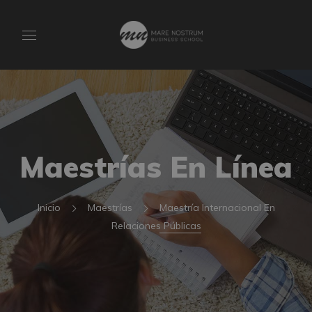
Maestrías En Línea
Inicio
Maestrías
Maestría Internacional En
Relaciones Públicas