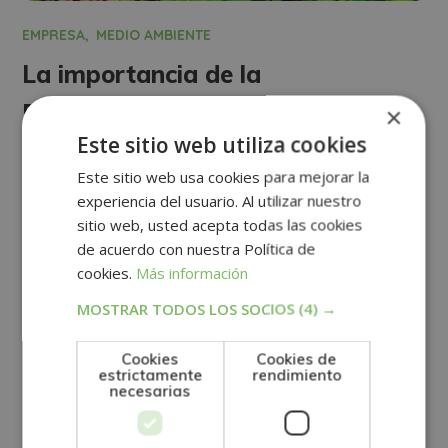
EMPRESA
MEDIO AMBIENTE
La importancia de la
Responsabilidad Social
×
Este sitio web utiliza cookies
Corporativa para la sociedad
Este sitio web usa cookies para mejorar la
experiencia del usuario. Al utilizar nuestro
Ver más
sitio web, usted acepta todas las cookies
de acuerdo con nuestra Política de
cookies.
Más información
1
2
MOSTRAR TODOS LOS SOCIOS
(4) →
Cookies
Cookies de
estrictamente
rendimiento
necesarias