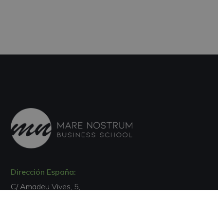
Dirección España:
C/ Amadeu Vives, 5,
Bloque 1 - Bajo C
43481, La Pineda, Tarragona