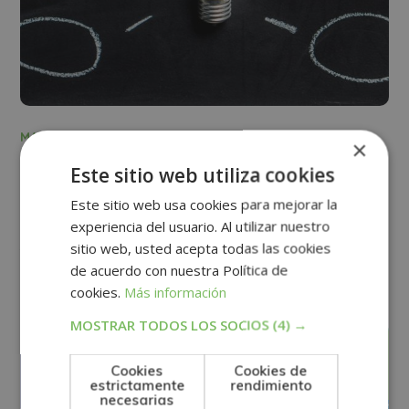
MARKETING
×
La importancia y las claves para
Este sitio web utiliza cookies
crear una estrategia de marca
Este sitio web usa cookies para mejorar la
experiencia del usuario. Al utilizar nuestro
sitio web, usted acepta todas las cookies
Ver más
de acuerdo con nuestra Política de
cookies.
Más información
MOSTRAR TODOS LOS SOCIOS
(4) →
julio
19
Cookies
Cookies de
estrictamente
rendimiento
necesarias