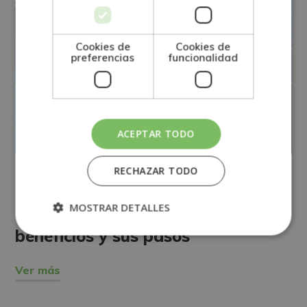
Cookies de
Cookies de
preferencias
funcionalidad
ACEPTAR TODO
RECHAZAR TODO
MARKETING
El Marketing Viral: qué es, sus
MOSTRAR DETALLES
beneficios y sus pasos
Ver más