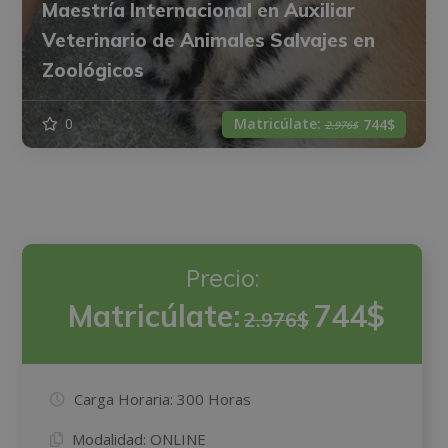
Maestría Internacional en Auxiliar
Veterinario de Animales Salvajes en
Zoológicos
Matricúlate:
0
744$
2.976$
Precio:
Matricúlate:
744$
2.976$
Carga Horaria:
300 Horas
Modalidad:
ONLINE