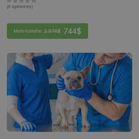
(0 opiniones)
744$
Matricúlate:
2.976$