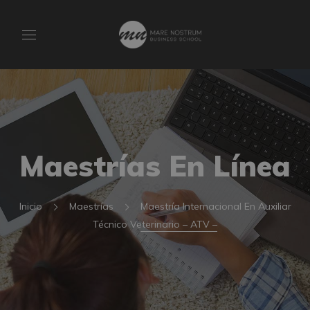
Maestrías En Línea
Inicio
Maestrías
Maestría Internacional En Auxiliar
Técnico Veterinario – ATV –