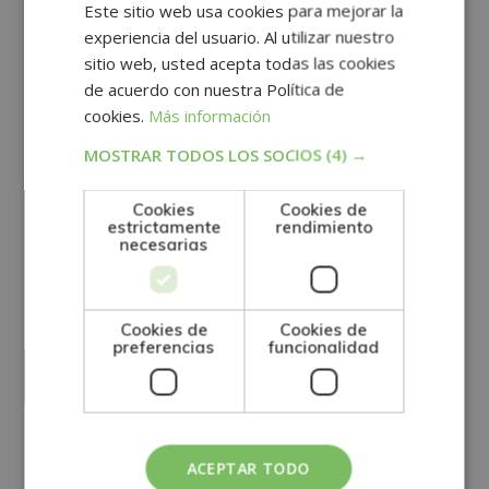
Este sitio web usa cookies para mejorar la
experiencia del usuario. Al utilizar nuestro
sitio web, usted acepta todas las cookies
de acuerdo con nuestra Política de
cookies.
Más información
MOSTRAR TODOS LOS SOCIOS
(4) →
Cookies
Cookies de
estrictamente
rendimiento
necesarias
GRUPO TARRACO DE ESCUELAS DE FORMACIÓN DE POSTGRADO, S.L., CIF:
B01589969, Domicilio: C/ Amadeu Vives, 5, Bloque 1 - Bajo C, 43481, La
Pineda, Tarragona.
Finalidad del Tratamiento: Tratamos la información que nos facilita con el
fin de enviarle correos electrónicos de tipo comercial relacionado con
los productos ofrecidos y otros tipo de productos que fueran de su
SÍ
NO
interés.
Cookies de
Cookies de
Legitimación del tratamiento: Consentimiento del interesado.
preferencias
funcionalidad
Derechos: Puede ejercitar sus derechos identificándose suficientemente,
dirigiéndose a la dirección direccion@grupotarraco.com.
Para más información consulte nuestra Política de Privacidad.
Desea recibir información comercial (vía telefónica y/o email):
Alternative:
Otras titulaciones
ACEPTAR TODO