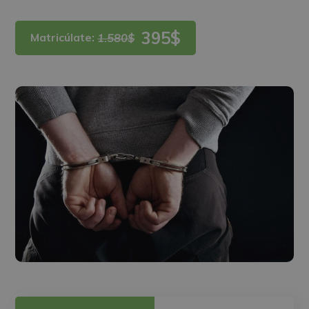
395$
Matricúlate:
1.580$