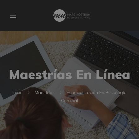
Maestrías En Línea
Inicio
Maestrías
Especialización En Psicología
Criminal