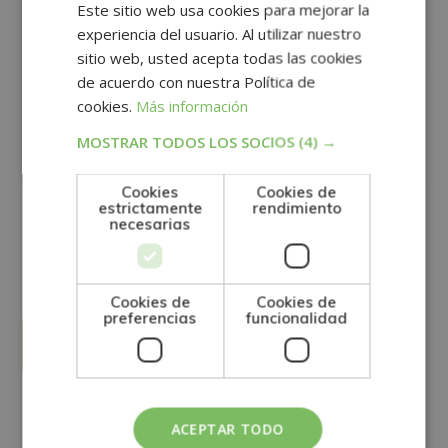
Este sitio web usa cookies para mejorar la
experiencia del usuario. Al utilizar nuestro
sitio web, usted acepta todas las cookies
de acuerdo con nuestra Política de
cookies.
Más información
MOSTRAR TODOS LOS SOCIOS
(4) →
Cookies
Cookies de
estrictamente
rendimiento
necesarias
GRUPO TARRACO DE ESCUELAS DE FORMACIÓN DE POSTGRADO, S.L., CIF:
B01589969, Domicilio: C/ Amadeu Vives, 5, Bloque 1 - Bajo C, 43481, La
Pineda, Tarragona.
Finalidad del Tratamiento: Tratamos la información que nos facilita con el
fin de enviarle correos electrónicos de tipo comercial relacionado con
los productos ofrecidos y otros tipo de productos que fueran de su
SÍ
NO
interés.
Cookies de
Cookies de
Legitimación del tratamiento: Consentimiento del interesado.
preferencias
funcionalidad
Derechos: Puede ejercitar sus derechos identificándose suficientemente,
dirigiéndose a la dirección direccion@grupotarraco.com.
Para más información consulte nuestra Política de Privacidad.
Desea recibir información comercial (vía telefónica y/o email):
Alternative:
Otras titulaciones
ACEPTAR TODO