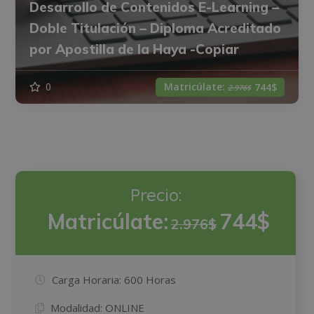
Desarrollo de Contenidos E-Learning –
Doble Titulación – Diploma Acreditado
por Apostilla de la Haya -Copiar
Matricúlate:
0
744$
2.976$
Precio:
Matricúlate:
744$
2.976$
Carga Horaria:
600 Horas
Modalidad:
ONLINE