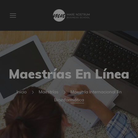
Maestrías En Línea
Inicio
Maestrías
Maestría Internacional En
Bioinformática