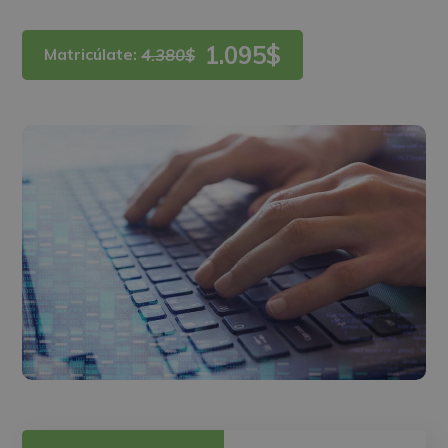
1.095$
Matricúlate:
4.380$