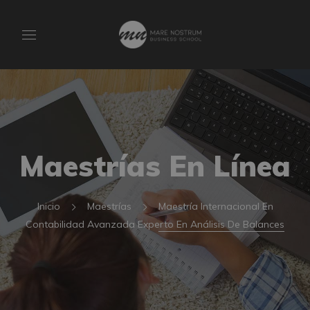
Maestrías En Línea
Inicio
Maestrías
Maestría Internacional En
Contabilidad Avanzada Experto En Análisis De Balances