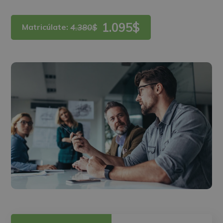
1.095$
Matricúlate:
4.380$