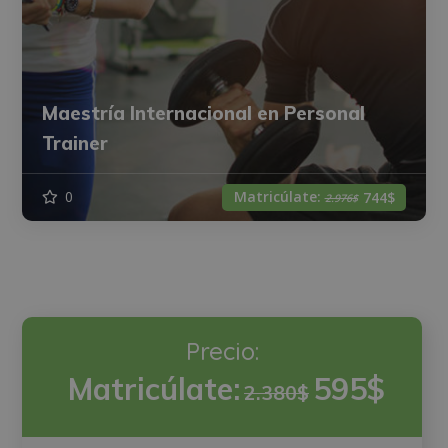
Maestría Internacional en Personal
Trainer
Matricúlate:
0
744$
2.976$
Precio:
Matricúlate:
595$
2.380$