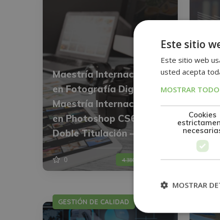
Este sitio w
Este sitio web usa
usted acepta toda
Maestría Internacional
en Fotografía Digital +
Maes
MOSTRAR TODOS
Maestría Internacional
en A
Cookies
en Photoshop CS6 –
Base
estrictame
necesaria
Doble Titulación –
MyS
0
1.095$
0
4.380$
MOSTRAR DE
GESTIÓN DE CALIDAD
MED