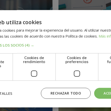
eb utiliza cookies
 cookies para mejorar la experiencia del usuario. Al utilizar nuest
s las cookies de acuerdo con nuestra Política de cookies.
Más in
tría Internacional
Maestría Internacion
 LOS SOCIOS
(4) →
dministración de
en Diseño Web Mobi
Cookies de
Cookies de
s de Datos Con
con HTML5 + CSS3 
nte
rendimiento
preferencias
fu
s
QL
Javascript
1.095$
0
1
4.380$
4.380$
TALLES
RECHAZAR TODO
ACE
IO AMBIENTE
MEDIO AMBIENTE