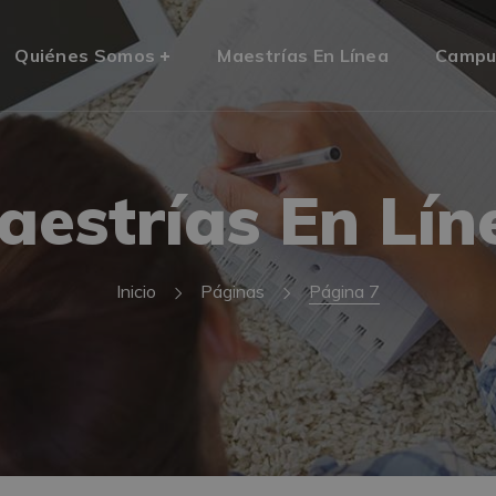
Quiénes Somos
Maestrías En Línea
Campu
aestrías En Lín
Inicio
Páginas
Página 7