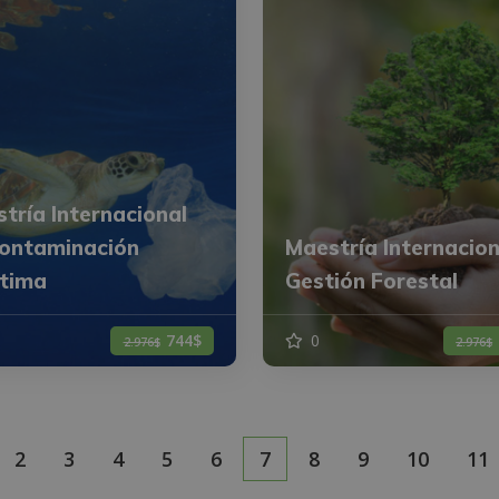
tría Internacional
ontaminación
Maestría Internacion
tima
Gestión Forestal
744$
0
2.976$
2.976$
2
3
4
5
6
7
8
9
10
11