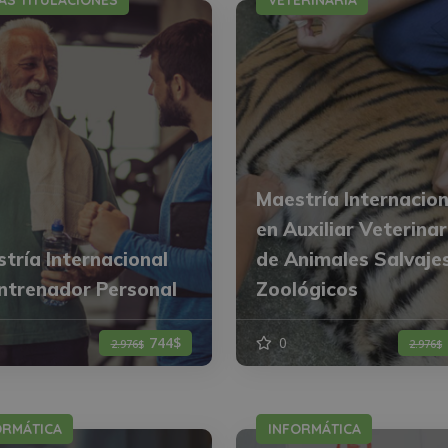
AS TITULACIONES
VETERINARIA
Maestría Internacion
en Auxiliar Veterinar
tría Internacional
de Animales Salvaje
ntrenador Personal
Zoológicos
744$
0
2.976$
2.976$
ORMÁTICA
INFORMÁTICA