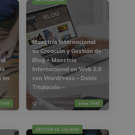
INFORMÁTICA
Maestría Internacional
en Creación y Gestión de
al
Blog + Maestría
io
Internacional en Web 2.0
s en
con WordPress – Doble
Titulación –
744$
0
744$
2.976$
GESTIÓN DE CALIDAD