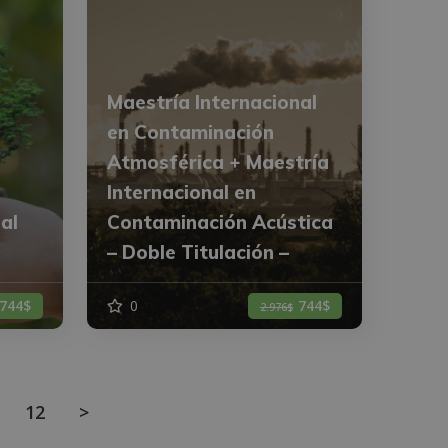
Maestría Internacional
en Contaminación
Atmosférica + Maestría
Internacional en
al
Contaminación Acústica
– Doble Titulación –
744$
0
744$
2.976$
12
>