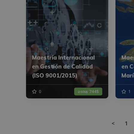
Maestría Internacional
Maes
en Gestión de Calidad
en C
(ISO 9001/2015)
Marí
0
744$
1
2.976$
<
1