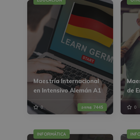
EDUCACIÓN
OTR
Maestría Internacional
Maes
en Intensivo Alemán A1
de E
0
744$
0
2.976$
INFORMÁTICA
INF