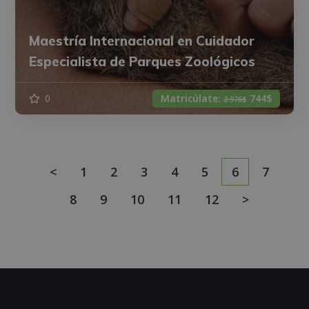
Maestría Internacional en Cuidador
Especialista de Parques Zoológicos
0
Matricúlate:
744$
2.976$
<
1
2
3
4
5
6
7
8
9
10
11
12
>