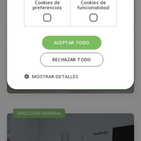
Cookies de
Cookies de
preferencias
funcionalidad
ACEPTAR TODO
Especialización en Recursos Humanos,
RECHAZAR TODO
Soft Skills y Coaching
MOSTRAR DETALLES
0
Matricúlate:
395$
1.580$
DIRECCIÓN GENERAL