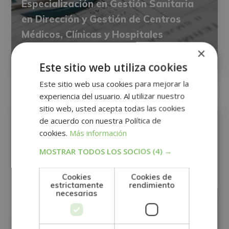
Especialización en Gestión Sanitaria
en Dirección y Gestión de Centros
Médicos, Clínicas y Hospitales
×
0
Matricúlate:
395$
1.580$
Este sitio web utiliza cookies
Este sitio web usa cookies para mejorar la
experiencia del usuario. Al utilizar nuestro
RRHH
sitio web, usted acepta todas las cookies
de acuerdo con nuestra Política de
cookies.
Más información
MOSTRAR TODOS LOS SOCIOS
(4) →
Cookies
Cookies de
estrictamente
rendimiento
necesarias