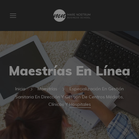
Maestrías En Línea
Inicio
Maestrías
Especialización En Gestión
Sanitaria En Dirección Y Gestión De Centros Médicos,
Clínicas Y Hospitales