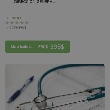
DIRECCIÓN GENERAL
OPINIÓN
(0 opiniones)
395$
Matricúlate:
1.580$