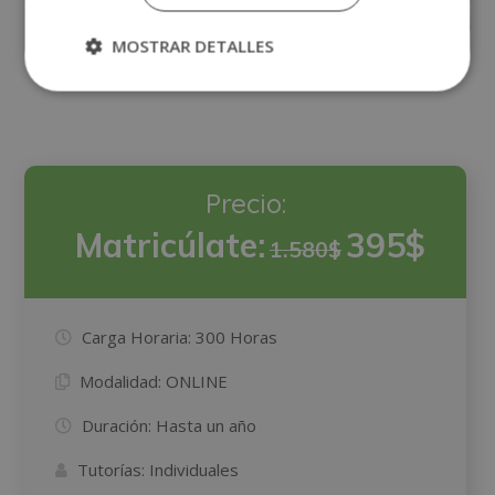
Matricúlate:
1
1.095$
4.380$
MOSTRAR DETALLES
Precio:
Matricúlate:
395$
1.580$
Carga Horaria:
300 Horas
Modalidad:
ONLINE
Duración:
Hasta un año
Tutorías:
Individuales