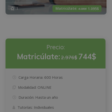
Matricúlate:
1
1.095$
4.380$
Precio:
Matricúlate:
744$
2.976$
Carga Horaria:
600 Horas
Modalidad:
ONLINE
Duración:
Hasta un año
Tutorías:
Individuales