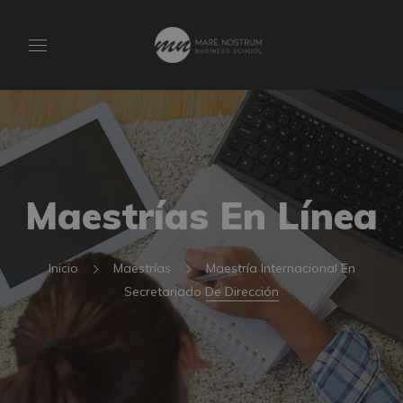
Maestrías En Línea
Inicio
Maestrías
Maestría Internacional En
Secretariado De Dirección