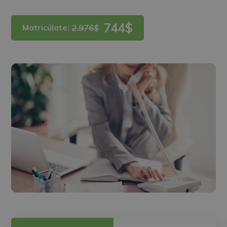
744$
Matricúlate:
2.976$