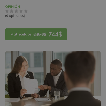
OPINIÓN
(0 opiniones)
744$
Matricúlate:
2.976$