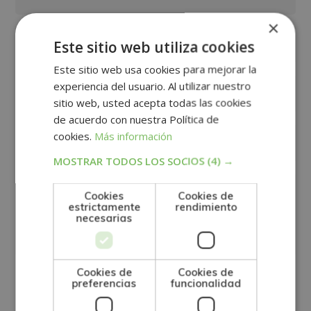
×
Este sitio web utiliza cookies
Este sitio web usa cookies para mejorar la
experiencia del usuario. Al utilizar nuestro
sitio web, usted acepta todas las cookies
de acuerdo con nuestra Política de
cookies.
Más información
MOSTRAR TODOS LOS SOCIOS
(4) →
Cookies
Cookies de
estrictamente
rendimiento
necesarias
Cookies de
Cookies de
preferencias
funcionalidad
GRUPO TARRACO DE ESCUELAS DE FORMACIÓN DE POSTGRADO, S.L., CIF:
B01589969, Domicilio: C/ Amadeu Vives, 5, Bloque 1 - Bajo C, 43481, La
Pineda, Tarragona.
Finalidad del Tratamiento: Tratamos la información que nos facilita con el