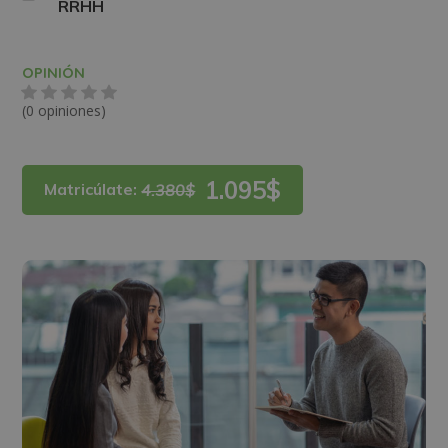
RRHH
OPINIÓN
(0 opiniones)
1.095$
Matricúlate:
4.380$