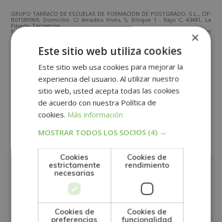
GRUPO TARRACO DE ESCUELAS DE FORMACIÓN DE POSTGRADO, S.L., CIF:
B01589969, Domicilio: C/ Amadeu Vives, 5, Bloque 1 - Bajo C, 43481, La
Pineda, Tarragona.
Finalidad del Tratamiento: Tratamos la información que nos facilita con el
×
fin de enviarle correos electrónicos de tipo comercial relacionado con
los productos ofrecidos y otros tipo de productos que fueran de su
SÍ
NO
Este sitio web utiliza cookies
interés.
Legitimación del tratamiento: Consentimiento del interesado.
Derechos: Puede ejercitar sus derechos identificándose suficientemente,
Este sitio web usa cookies para mejorar la
dirigiéndose a la dirección direccion@grupotarraco.com.
Para más información consulte nuestra Política de Privacidad.
experiencia del usuario. Al utilizar nuestro
Desea recibir información comercial (vía telefónica y/o email):
sitio web, usted acepta todas las cookies
Alternative:
de acuerdo con nuestra Política de
Otras titulaciones
cookies.
Más información
MOSTRAR TODOS LOS SOCIOS
(4) →
RRHH
Cookies
Cookies de
estrictamente
rendimiento
necesarias
Cookies de
Cookies de
preferencias
funcionalidad