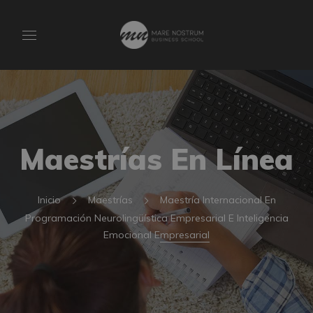
Maestrías En Línea
Inicio
Maestrías
Maestría Internacional En
Programación Neurolingüística Empresarial E Inteligencia
Emocional Empresarial