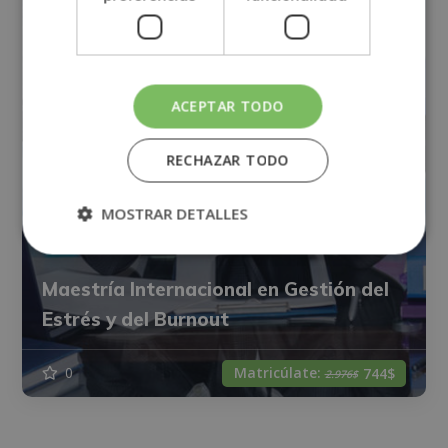
ACEPTAR TODO
RECHAZAR TODO
MOSTRAR DETALLES
Maestría Internacional en Gestión del
Estrés y del Burnout
Matricúlate:
0
744$
2.976$