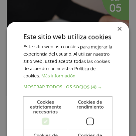
enero
05
×
Este sitio web utiliza cookies
Este sitio web usa cookies para mejorar la
experiencia del usuario. Al utilizar nuestro
sitio web, usted acepta todas las cookies
de acuerdo con nuestra Política de
cookies.
Más información
MOSTRAR TODOS LOS SOCIOS
(4) →
Cookies
Cookies de
EMPRESA
RECURSOS HUMANOS
SMART
estrictamente
rendimiento
necesarias
Nuevos modelos de trabajo: Smart
Working
Cookies de
Cookies de