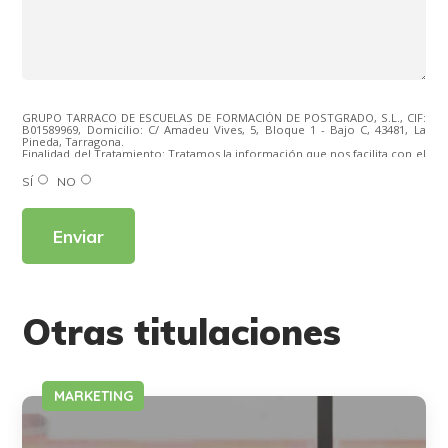
GRUPO TARRACO DE ESCUELAS DE FORMACIÓN DE POSTGRADO, S.L., CIF:
B01589969, Domicilio: C/ Amadeu Vives, 5, Bloque 1 - Bajo C, 43481, La
Pineda, Tarragona.
Finalidad del Tratamiento: Tratamos la información que nos facilita con el
fin de enviarle correos electrónicos de tipo comercial relacionado con
los productos ofrecidos y otros tipo de productos que fueran de su
SÍ
NO
interés.
Legitimación del tratamiento: Consentimiento del interesado.
Derechos: Puede ejercitar sus derechos identificándose suficientemente,
dirigiéndose a la dirección direccion@grupotarraco.com.
Para más información consulte nuestra Política de Privacidad.
Desea recibir información comercial (vía telefónica y/o email):
Alternative:
Otras titulaciones
MARKETING