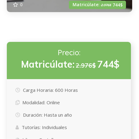
Matricúlate:
0
744$
2.976$
Precio:
Matricúlate:
744$
2.976$
Carga Horaria:
600 Horas
Modalidad:
Online
Duración:
Hasta un año
Tutorías:
Individuales