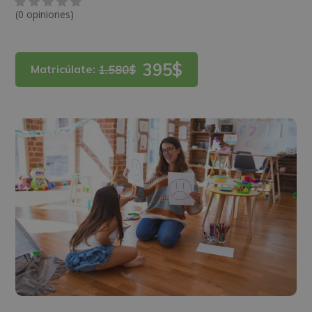
(0 opiniones)
395$
Matricúlate:
1.580$