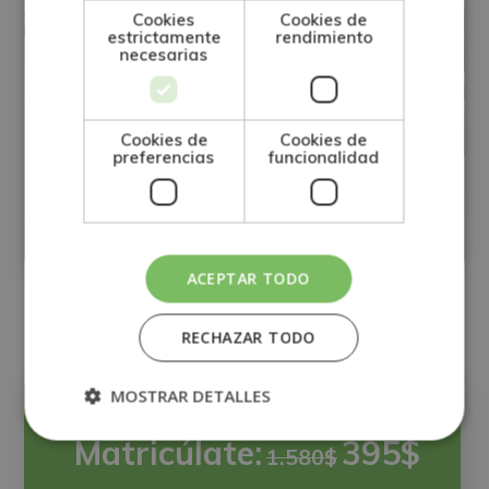
Cookies
Cookies de
estrictamente
rendimiento
necesarias
Especialización en Habilidades
Cookies de
Cookies de
Sociales y Comunicativas del Ámbito
preferencias
funcionalidad
de la Sanidad
Matricúlate:
0
395$
1.580$
ACEPTAR TODO
RECHAZAR TODO
MOSTRAR DETALLES
Precio:
Matricúlate:
395$
1.580$