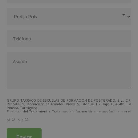
GRUPO TARRACO DE ESCUELAS DE FORMACIÓN DE POSTGRADO, S.L., CIF:
B01589969, Domicilio: C/ Amadeu Vives, 5, Bloque 1 - Bajo C, 43481, La
Pineda, Tarragona.
Finalidad del Tratamiento: Tratamos la información que nos facilita con el
fin de enviarle correos electrónicos de tipo comercial relacionado con
los productos ofrecidos y otros tipo de productos que fueran de su
SÍ
NO
interés.
Legitimación del tratamiento: Consentimiento del interesado.
Derechos: Puede ejercitar sus derechos identificándose suficientemente,
dirigiéndose a la dirección direccion@grupotarraco.com.
Para más información consulte nuestra Política de Privacidad.