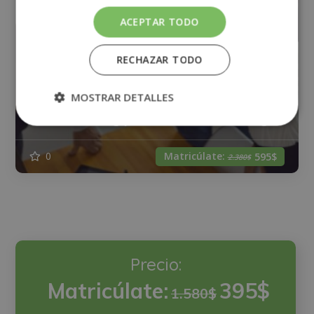
ACEPTAR TODO
RECHAZAR TODO
Máster Experto en Coaching Personal,
MOSTRAR DETALLES
Team Building y Gestión del Liderazgo
Matricúlate:
0
595$
2.380$
Precio:
Matricúlate:
395$
1.580$