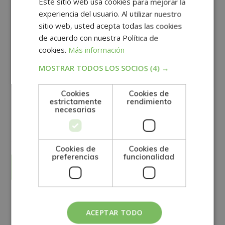
Este sitio web usa cookies para mejorar la
experiencia del usuario. Al utilizar nuestro
sitio web, usted acepta todas las cookies
de acuerdo con nuestra Política de
cookies.
Más información
MOSTRAR TODOS LOS SOCIOS
(4) →
Cookies
Cookies de
estrictamente
rendimiento
GRUPO TARRACO DE ESCUELAS DE FORMACIÓN DE POSTGRADO, S.L., CIF:
necesarias
B01589969, Domicilio: C/ Amadeu Vives, 5, Bloque 1 - Bajo C, 43481, La
Pineda, Tarragona.
Finalidad del Tratamiento: Tratamos la información que nos facilita con el
fin de enviarle correos electrónicos de tipo comercial relacionado con
los productos ofrecidos y otros tipo de productos que fueran de su
SÍ
NO
interés.
Cookies de
Cookies de
Legitimación del tratamiento: Consentimiento del interesado.
preferencias
funcionalidad
Derechos: Puede ejercitar sus derechos identificándose suficientemente,
dirigiéndose a la dirección direccion@grupotarraco.com.
Para más información consulte nuestra Política de Privacidad.
Desea recibir información comercial (vía telefónica y/o email):
Alternative:
Otras titulaciones
ACEPTAR TODO