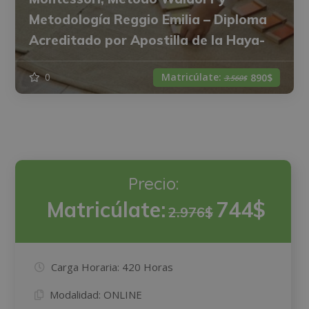
Metodología Reggio Emilia – Diploma
Acreditado por Apostilla de la Haya-
Matricúlate:
0
890$
3.560$
Precio:
Matricúlate:
744$
2.976$
Carga Horaria:
420 Horas
Modalidad:
ONLINE