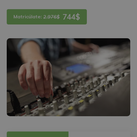
744$
Matricúlate:
2.976$