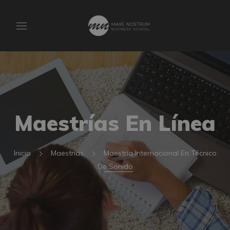
Maestrías En Línea
Inicio
Maestrías
Maestría Internacional En Técnico
De Sonido