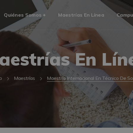
Quiénes Somos
Maestrías En Línea
Campu
aestrías En Lín
io
Maestrías
Maestría Internacional En Técnico De So