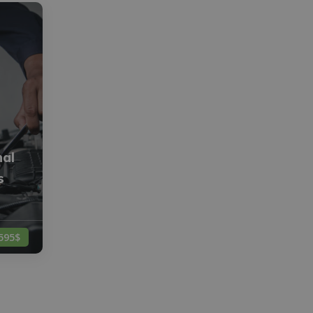
nal
s
595$