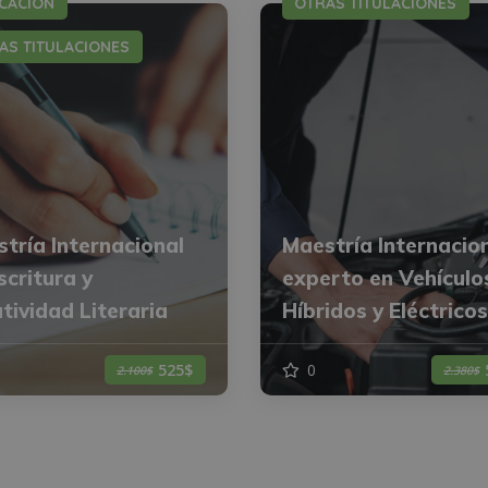
CACIÓN
OTRAS TITULACIONES
AS TITULACIONES
tría Internacional
Maestría Internacio
scritura y
experto en Vehículo
tividad Literaria
Híbridos y Eléctricos
0
525$
2.100$
2.380$