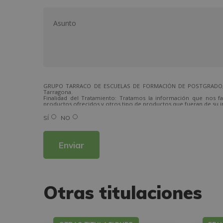
GRUPO TARRACO DE ESCUELAS DE FORMACIÓN DE POSTGRADO, S.L.,
Tarragona.
Finalidad del Tratamiento: Tratamos la información que nos fa
productos ofrecidos y otros tipo de productos que fueran de su i
Legitimación del tratamiento: Consentimiento del interesado.
Derechos: Puede ejercitar sus derechos identificándose suficien
SÍ
NO
Para más información consulte nuestra Política de Privacidad.
Desea recibir información comercial (vía telefónica y/o email):
Alternative:
Otras titulaciones