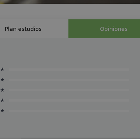
Plan estudios
Opiniones
 ★
 ★
 ★
 ★
 ★