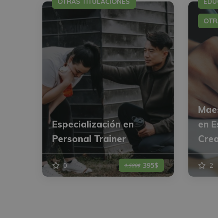
OTRAS TITULACIONES
EDU
OTR
Maes
Especialización en
en E
Personal Trainer
Crea
0
2
395$
1.580$