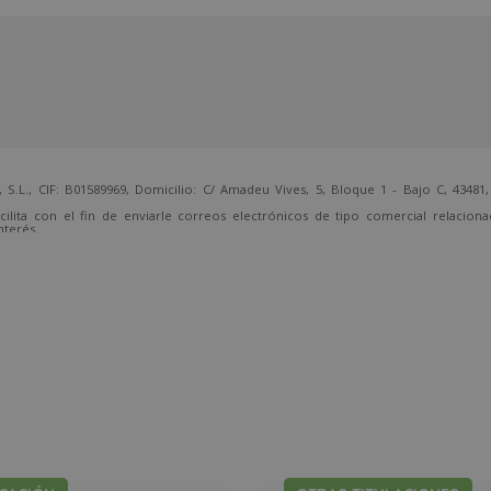
 CIF: B01589969, Domicilio: C/ Amadeu Vives, 5, Bloque 1 - Bajo C, 43481, 
cilita con el fin de enviarle correos electrónicos de tipo comercial relacion
nterés.
temente, dirigiéndose a la dirección direccion@grupotarraco.com.