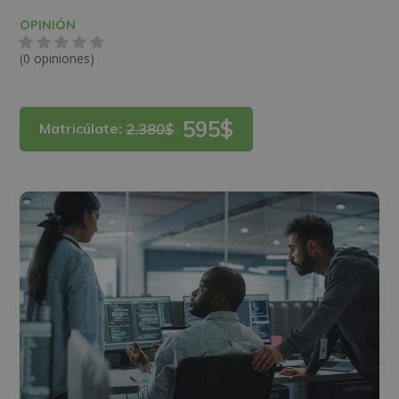
OPINIÓN
(0 opiniones)
595$
Matricúlate:
2.380$