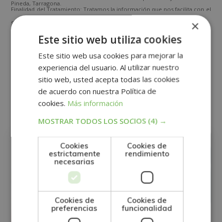
Pineda, Tarragona.
Finalidad del Tratamiento: Tratamos la información que nos facilita con el
fin de enviarle correos electrónicos de tipo comercial relacionado con
los productos ofrecidos y otros tipo de productos que fueran de su
×
SÍ
NO
interés.
Legitimación del tratamiento: Consentimiento del interesado.
Este sitio web utiliza cookies
Derechos: Puede ejercitar sus derechos identificándose suficientemente,
dirigiéndose a la dirección direccion@grupotarraco.com.
Para más información consulte nuestra Política de Privacidad.
Este sitio web usa cookies para mejorar la
Desea recibir información comercial (vía telefónica y/o email):
experiencia del usuario. Al utilizar nuestro
Alternative:
sitio web, usted acepta todas las cookies
de acuerdo con nuestra Política de
Otras titulaciones
cookies.
Más información
MOSTRAR TODOS LOS SOCIOS
(4) →
INFORMÁTICA
MARKETING
Cookies
Cookies de
estrictamente
rendimiento
necesarias
Cookies de
Cookies de
preferencias
funcionalidad