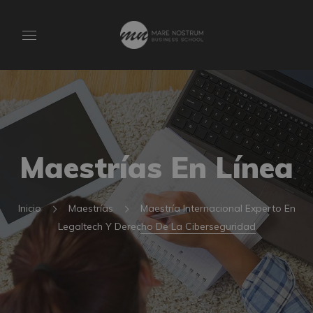
Maestrías En Línea
Inicio
Maestrías
Maestría Internacional Experto En
Legaltech Y Derecho De La Ciberseguridad