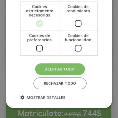
Cookies
Cookies de
estrictamente
rendimiento
necesarias
Maestría Internacional en Inteligencia
Artificial Aplicada a la Empresa –
Cookies de
Cookies de
preferencias
funcionalidad
Diploma Acreditado por Apostilla de la
Haya-
Matricúlate:
0
744$
2.976$
ACEPTAR TODO
RECHAZAR TODO
MOSTRAR DETALLES
Precio:
Matricúlate:
744$
2.976$