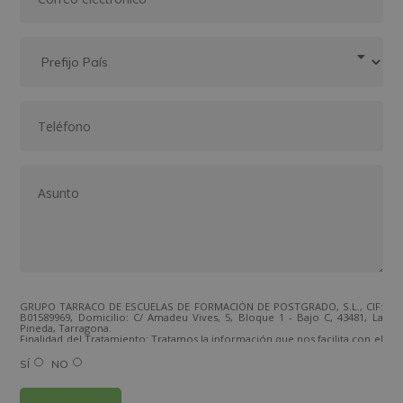
GRUPO TARRACO DE ESCUELAS DE FORMACIÓN DE POSTGRADO, S.L., CIF:
B01589969, Domicilio: C/ Amadeu Vives, 5, Bloque 1 - Bajo C, 43481, La
Pineda, Tarragona.
Finalidad del Tratamiento: Tratamos la información que nos facilita con el
fin de enviarle correos electrónicos de tipo comercial relacionado con
los productos ofrecidos y otros tipo de productos que fueran de su
SÍ
NO
interés.
Legitimación del tratamiento: Consentimiento del interesado.
Derechos: Puede ejercitar sus derechos identificándose suficientemente,