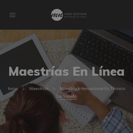
Maestrías En Línea
Inicio
Maestrías
Maestría Internacional En Técnico
De Sonido