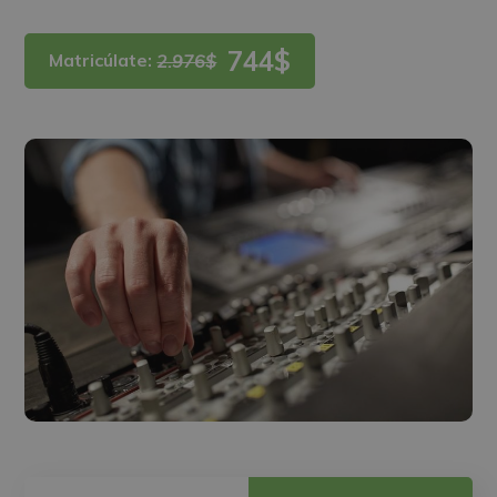
744$
Matricúlate:
2.976$