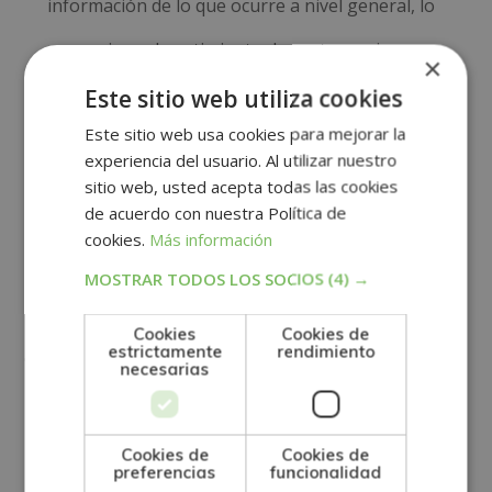
información de lo que ocurre a nivel general, lo
que mejora el sentimiento de pertenencia,
×
Este sitio web utiliza cookies
La gestión integral como
Este sitio web usa cookies para mejorar la
desafío para las
experiencia del usuario. Al utilizar nuestro
sitio web, usted acepta todas las cookies
empresas
de acuerdo con nuestra Política de
cookies.
Más información
Como cualquier otra herramienta tecnológica, los
MOSTRAR TODOS LOS SOCIOS
(4) →
sistemas de gestión integral también pueden
presentar un desafío para empresas que carecen de
Cookies
Cookies de
estrictamente
rendimiento
experiencia en el uso de este tipo de
software
.
necesarias
El primer reto es conseguir un sistema de gestión
Cookies de
Cookies de
integral que se adecue a la actividad de la empresa.
preferencias
funcionalidad