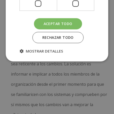
Conviene hacer un análisis exhaustivo, tanto de la
propia empresa y sus necesidades, como de la
oferta de programas que hay en el mercado para
ACEPTAR TODO
encontrar el más adecuado.
RECHAZAR TODO
El segundo reto es el de formar a los empleados.
MOSTRAR DETALLES
Puede que parte del personal no esté cualificado o
sea reticente a los cambios. La solución es
informar e implicar a todos los miembros de la
organización desde el primer momento para que
se familiaricen con los sistemas y comprueben por
sí mismos que los cambios van a mejorar la