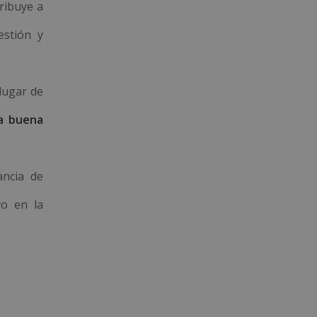
tribuye a
estión y
lugar de
a buena
ancia de
vo en la