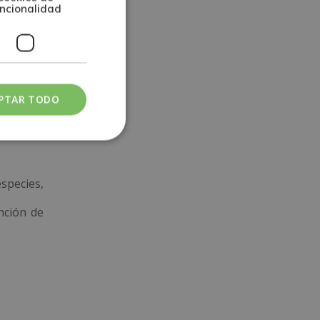
ncionalidad
las capas
steras y
PTAR TODO
ón. Esto
species,
inción de