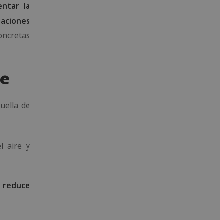
ntar la
Naciones
oncretas
te
uella de
l aire y
ca reduce