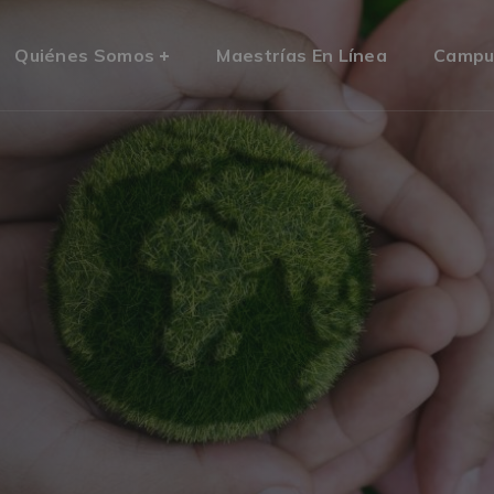
Quiénes Somos
Maestrías En Línea
Campu