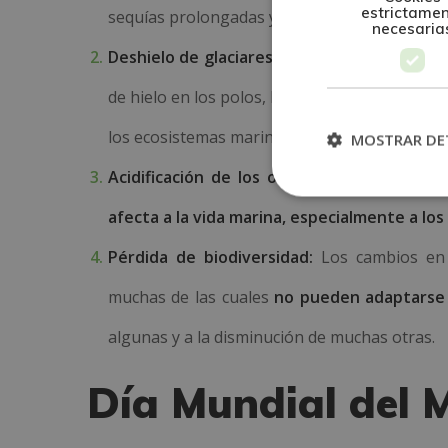
estrictame
sequías prolongadas y olas de calor.
necesaria
Deshielo de glaciares:
El calentamiento globa
de hielo en los polos, lo que contribuye al
aum
los ecosistemas marinos.
MOSTRAR DE
Acidificación de los océanos:
El exceso de 
afecta a la vida marina, especialmente a los
Pérdida de biodiversidad:
Los cambios en 
muchas de las cuales
no pueden adaptarse 
algunas y a la disminución de muchas otras.
Día Mundial del 