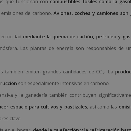
dos que funcionan con
combustibles fósiles como la gasol
de emisiones de carbono.
Aviones, coches y camiones son
ectricidad
mediante la quema de carbón, petróleo y gas
mósfera. Las plantas de energía son responsables de u
ales también emiten grandes cantidades de CO₂. La
produc
trucción
son especialmente intensivas en carbono.
tensiva y la ganadería también contribuyen significativame
cer espacio para cultivos y pastizales
, así como las
emis
ores clave.
ía en el hogar,
desde la calefacción y la refrigeración has