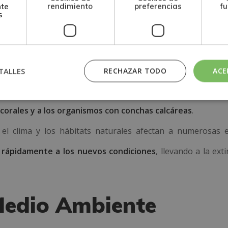
nte
rendimiento
preferencias
fu
s
l está provocando el deshielo acelerado de los glaciares y 
ento del nivel del mar
. Esto amenaza a las comunidades co
TALLES
RECHAZAR TODO
ACE
CO₂ se disuelve en los océanos, provocando su acidificaci
 corales y a los organismos con conchas calcáreas
.
el clima y los hábitats naturales afectan a numerosas e
rápidamente a los nuevos condiciones
, llevando a la ext
Medio Ambiente