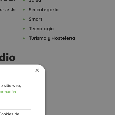
Salud
porte de
Sin categoría
Smart
Tecnología
Turismo y Hostelería
dio
×
ro sitio web,
formación
o en las
ntensos,
Cookies de