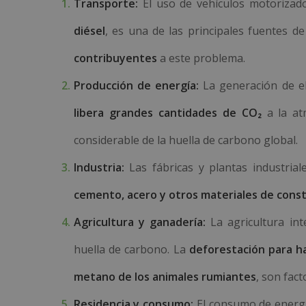
Transporte:
El uso de vehículos motoriza
diésel
, es una de las principales fuentes 
contribuyentes
a este problema.
Producción de energía:
La generación de el
libera grandes cantidades de CO₂
a la at
considerable de la huella de carbono global.
Industria:
Las fábricas y plantas industri
cemento, acero y otros materiales de cons
Agricultura y ganadería:
La agricultura in
huella de carbono. La
deforestación para ha
metano de los animales rumiantes
, son fact
Residencia y consumo:
El consumo de energ