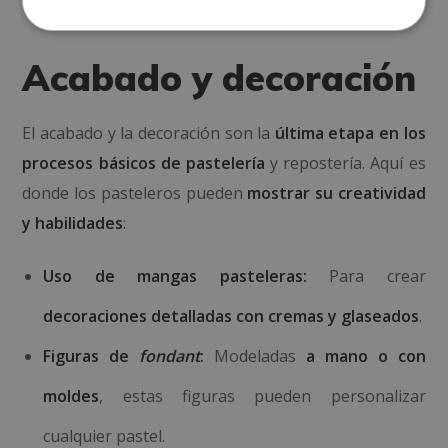
crocantes.
Acabado y decoración
El acabado y la decoración son la
última etapa en los
procesos básicos de pastelería
y repostería. Aquí es
donde los pasteleros pueden
mostrar su creatividad
y habilidades
:
Uso de mangas pasteleras:
Para crear
decoraciones detalladas con cremas y glaseados
.
Figuras de
fondant
:
Modeladas
a mano o con
moldes
, estas figuras pueden personalizar
cualquier pastel.