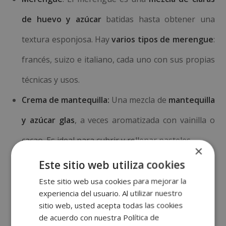
de huevo y azúcar
batidas hasta obtener una
textura esponjosa. Hay
varios tipos de merengue
:
francés, suizo e italiano, cada uno con sus propias
técnicas y usos.
Crema de mantequilla:
Una mezcla de
mantequilla
y azúcar glas
, a veces aromatizada con vainilla o
cacao. Es ideal para cubrir y rellenar pasteles.
×
Este sitio web utiliza cookies
Cubiteras y baños
Este sitio web usa cookies para mejorar la
experiencia del usuario. Al utilizar nuestro
Las cubiertas y baños son esenciales para
dar un
sitio web, usted acepta todas las cookies
acabado profesional a los postres
. Aquí te
de acuerdo con nuestra Política de