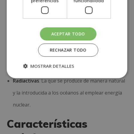
preferencias
funcionalidad
Acústicas
. Penetración de ondas sonoras y ultra
sonoras desde la superficie del mar hasta grandes
profundidades.
ACEPTAR TODO
Ópticas
. El agua marina presenta cierta
RECHAZAR TODO
transparencia, es decir, la posibilidad de dejar
MOSTRAR DETALLES
pasar la luz.
Radiactivas
. La que se produce de manera natural
y la introducida a los océanos al emplear energía
nuclear.
Características