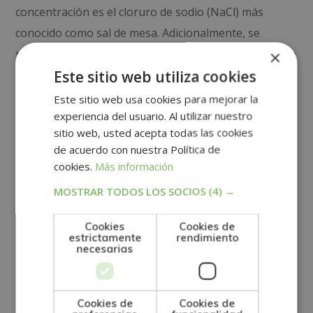
concentración es el cloruro de sodio (NaCl) más
conocido como sal de mesa. Adicionalmente, se
pueden encontrar gases, como el oxígeno y el dióxido
×
Este sitio web utiliza cookies
de carbono.
Este sitio web usa cookies para mejorar la
Las
propiedades físicas del agua del mar
se pueden
experiencia del usuario. Al utilizar nuestro
dividir en:
sitio web, usted acepta todas las cookies
de acuerdo con nuestra Política de
Térmicas
cookies.
. Relacionadas con la temperatura y
Más información
MOSTRAR TODOS LOS SOCIOS
(4) →
disolución de sales.
Mecánicas
. Determinadas por la densidad y la
Cookies
Cookies de
estrictamente
rendimiento
necesarias
presión.
Eléctricas
. Consisten en la disolución de las sales
Cookies de
Cookies de
en iones positivos y negativos.