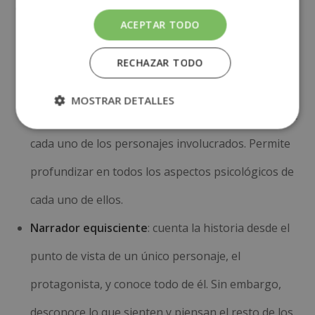
desde fuera, completamente ajeno a los hechos.
ACEPTAR TODO
Podemos diferenciar entre
dos tipos de narradores
en tercera persona
:
RECHAZAR TODO
Narrador omnisciente
: conoce todos los detalles
MOSTRAR DETALLES
de la historia, incluido lo que piensa y lo que quiere
cada uno de los personajes involucrados. Permite
profundizar en todos los aspectos psicológicos de
cada uno de ellos.
Narrador equisciente
: cuenta la historia desde el
punto de vista de un único personaje, el
protagonista, y conoce todo de él. Sin embargo,
desconoce lo que sienten y piensan el resto de los