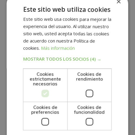
persona
×
Este sitio web utiliza cookies
Es muy
poco común y muy complicado
de gestionar
Este sitio web usa cookies para mejorar la
experiencia del usuario. Al utilizar nuestro
correctamente. Una de las formas más habituales en
sitio web, usted acepta todas las cookies
las que lo encontraremos, en cualquier caso, será en
de acuerdo con nuestra Política de
formato epistolar. El texto se refiere a un tú o a un
cookies.
Más información
vosotros que, muchas veces, apela al propio lector
MOSTRAR TODOS LOS SOCIOS
(4) →
como si se dirigiese a él.
Cookies
Cookies de
Narrador en tercera
estrictamente
rendimiento
necesarias
persona
Cookies de
Cookies de
Cuando nos encontramos con un narrador en tercera
preferencias
funcionalidad
persona, nos encontramos con que
quien nos
cuenta la historia no participa
de la misma. La relata