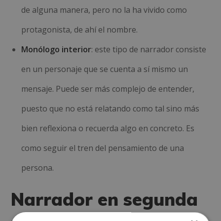
de alguna manera, pero no la ha vivido como
protagonista, de ahí el nombre.
Monólogo interior
: este tipo de narrador consiste
en un personaje que se cuenta a sí mismo un
mensaje. Puede ser más complejo de entender,
puesto que no está relatando como tal sino más
bien reflexiona o recuerda algo en concreto. Es
como seguir el tren del pensamiento de una
persona.
Narrador en segunda